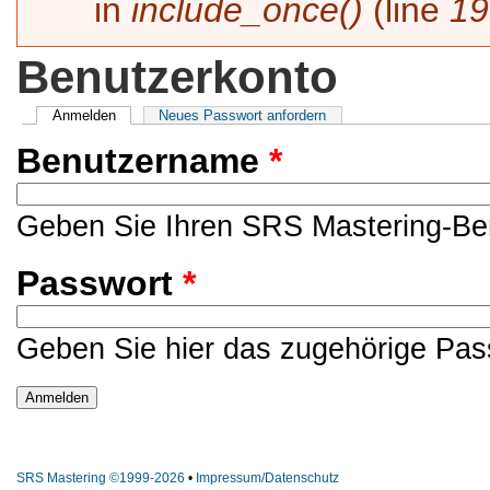
in
include_once()
(line
19
Benutzerkonto
Haupt-Reiter
Anmelden
(aktiver Reiter)
Neues Passwort anfordern
Benutzername
*
Geben Sie Ihren SRS Mastering-Be
Passwort
*
Geben Sie hier das zugehörige Pas
SRS Mastering ©1999-2026
•
Impressum/Datenschutz