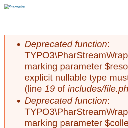
Hauptmenü
HOME
MASTERING
MIXING
RECORDIN
Sie sind hier
Fehlermeldung
Deprecated function
:
TYPO3\PharStreamWrapper\
marking parameter $resol
explicit nullable type mu
(line
19
of
includes/file.p
Deprecated function
:
TYPO3\PharStreamWrapper\
marking parameter $collec